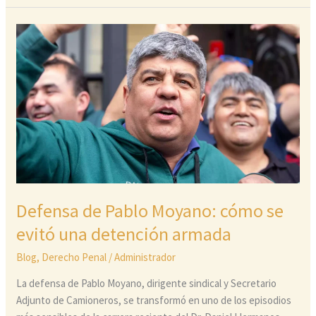
Defensa
de
Pablo
Moyano:
cómo
se
evitó
una
detención
armada
Defensa de Pablo Moyano: cómo se
evitó una detención armada
Blog
,
Derecho Penal
/
Administrador
La defensa de Pablo Moyano, dirigente sindical y Secretario
Adjunto de Camioneros, se transformó en uno de los episodios