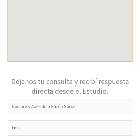
Dejanos tu consulta y recibí respuesta
directa desde el Estudio.
N
a
m
*
E
e
D
m
*
e
a