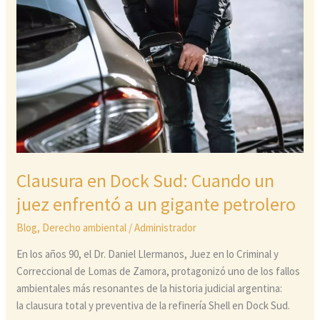
en
Dock
Sud:
Cuando
un
juez
enfrentó
a
un
gigante
Clausura en Dock Sud: Cuando un
petrolero
juez enfrentó a un gigante petrolero
Blog
,
Derecho ambiental
/
Administrador
En los años 90, el Dr. Daniel Llermanos, Juez en lo Criminal y
Correccional de Lomas de Zamora, protagonizó uno de los fallos
ambientales más resonantes de la historia judicial argentina:
la clausura total y preventiva de la refinería Shell en Dock Sud.