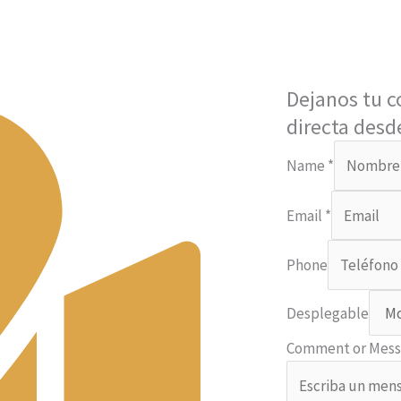
Dejanos tu c
directa desde
Name
*
or
Email
*
Desplegable
Phone
Phone
Desplegable
Comment or Mes