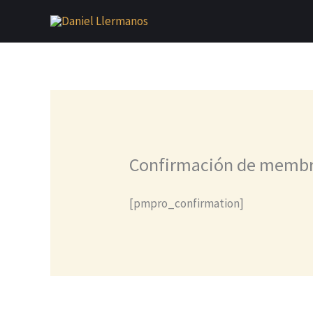
Ir
al
contenido
Confirmación de membr
[pmpro_confirmation]