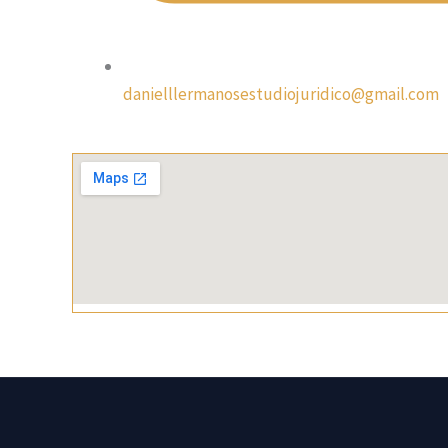
danielllermanosestudiojuridico@gmail.com