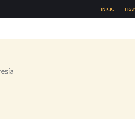
INICIO
TRA
esía