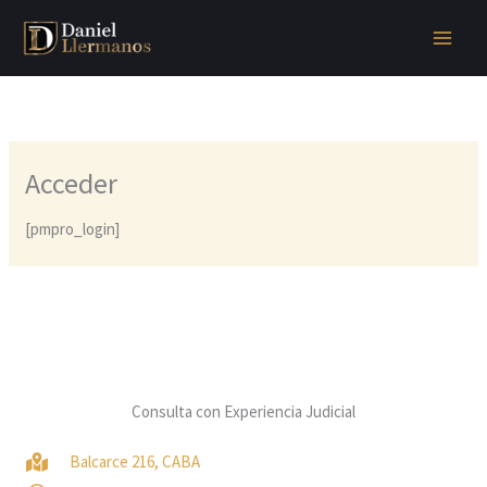
Ir
al
contenido
Acceder
[pmpro_login]
Consulta con Experiencia Judicial
Balcarce 216, CABA